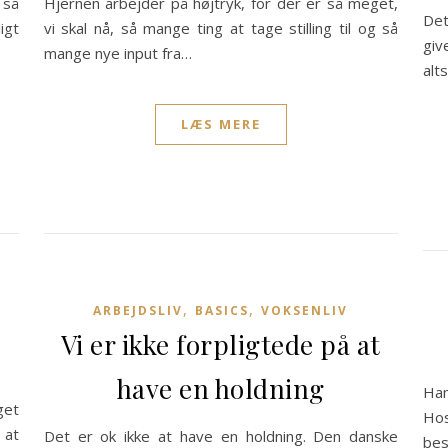
 så
Hjernen arbejder på højtryk, for der er så meget,
Det
igt
vi skal nå, så mange ting at tage stilling til og så
giv
mange nye input fra…
alt
LÆS MERE
,
,
ARBEJDSLIV
BASICS
VOKSENLIV
Vi er ikke forpligtede på at
have en holdning
Han
get
Hos
 at
Det er ok ikke at have en holdning. Den danske
bes