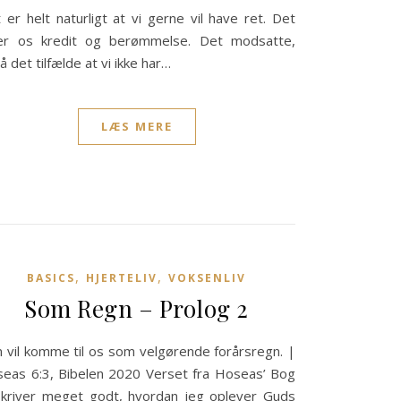
 er helt naturligt at vi gerne vil have ret. Det
er os kredit og berømmelse. Det modsatte,
så det tilfælde at vi ikke har…
LÆS MERE
,
,
BASICS
HJERTELIV
VOKSENLIV
Som Regn – Prolog 2
 vil komme til os som velgørende forårsregn. |
eas 6:3, Bibelen 2020 Verset fra Hoseas’ Bog
kriver meget godt, hvordan jeg oplever Guds